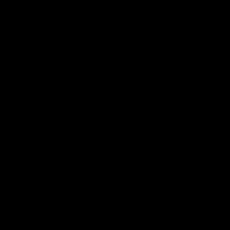
EMO
Ruhiges Kind
BYSF
Forstwirtschaft