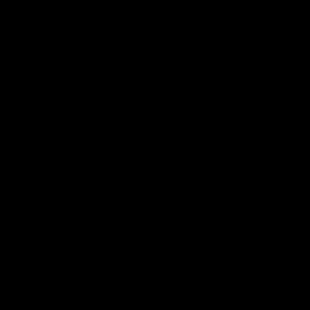
BYSF
Holzrücken