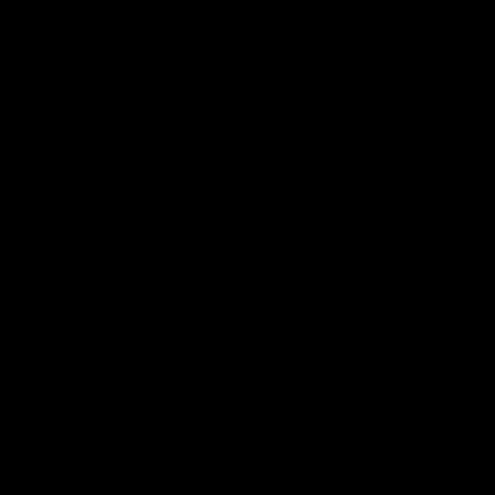
METROPOLE RUHR
RS1
HH BLUEDEVILS
Ready